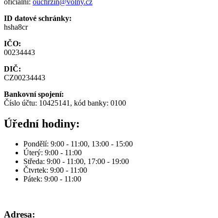
oficiální:
ouchrzin@volny.cz
ID datové schránky:
hsha8cr
IČO:
00234443
DIČ:
CZ00234443
Bankovní spojení:
Číslo účtu: 10425141, kód banky: 0100
Úřední hodiny:
Pondělí: 9:00 - 11:00, 13:00 - 15:00
Úterý: 9:00 - 11:00
Středa: 9:00 - 11:00, 17:00 - 19:00
Čtvrtek: 9:00 - 11:00
Pátek: 9:00 - 11:00
Adresa: