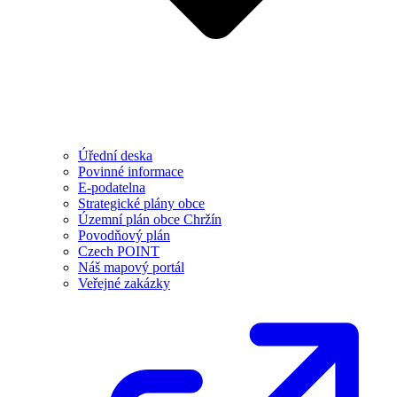
Úřední deska
Povinné informace
E-podatelna
Strategické plány obce
Územní plán obce Chržín
Povodňový plán
Czech POINT
Náš mapový portál
Veřejné zakázky