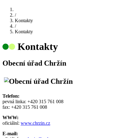
/
Kontakty
/
Kontakty
Kontakty
Obecní úřad Chržín
Telefon:
pevná linka: +420 315 761 008
fax: +420 315 761 008
WWW:
oficiální:
www.chrzin.cz
E-mail: