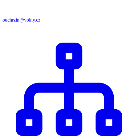
ouchrzin@volny.cz