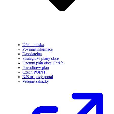
Úřední deska
Povinné informace
E-podatelna
Strategické plány obce
Územní plán obce Chržín
Povodňový plán
Czech POINT
Náš mapový portál
Veřejné zakázky