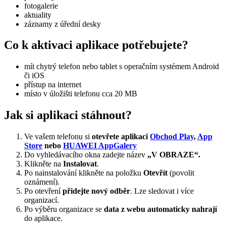
fotogalerie
aktuality
záznamy z úřední desky
Co k aktivaci aplikace potřebujete?
mít chytrý telefon nebo tablet s operačním systémem Android
či iOS
přístup na internet
místo v úložišti telefonu cca 20 MB
Jak si aplikaci stáhnout?
Ve vašem telefonu si
otevřete aplikaci
Obchod Play
,
App
Store
nebo
HUAWEI AppGalery
Do vyhledávacího okna zadejte název
„V OBRAZE“.
Klikněte na
Instalovat
.
Po nainstalování klikněte na položku
Otevřít
(povolit
oznámení).
Po otevření
přidejte nový odběr
. Lze sledovat i více
organizací.
Po výběru organizace se
data z webu automaticky nahrají
do aplikace.