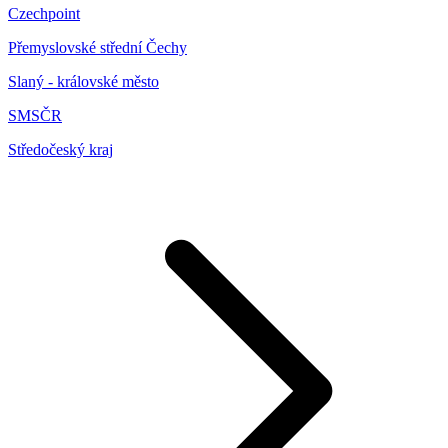
Czechpoint
Přemyslovské střední Čechy
Slaný - královské město
SMSČR
Středočeský kraj