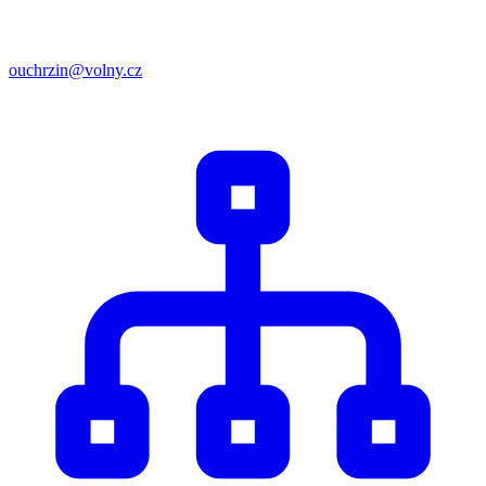
ouchrzin@volny.cz