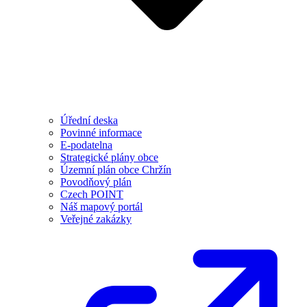
Úřední deska
Povinné informace
E-podatelna
Strategické plány obce
Územní plán obce Chržín
Povodňový plán
Czech POINT
Náš mapový portál
Veřejné zakázky