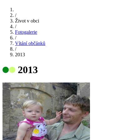
/
Život v obci
/
Fotogalerie
/
Vítání občánků
/
2013
2013