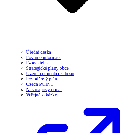
Úřední deska
Povinné informace
E-podatelna
Strategické plány obce
Územní plán obce Chržín
Povodňový plán
Czech POINT
Náš mapový portál
Veřejné zakázky