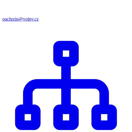
ouchrzin@volny.cz