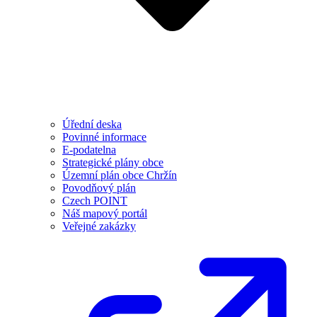
Úřední deska
Povinné informace
E-podatelna
Strategické plány obce
Územní plán obce Chržín
Povodňový plán
Czech POINT
Náš mapový portál
Veřejné zakázky