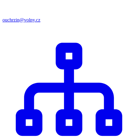
ouchrzin@volny.cz