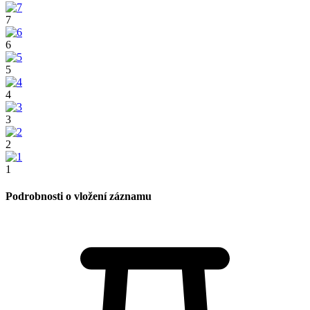
7
6
5
4
3
2
1
Podrobnosti o vložení záznamu