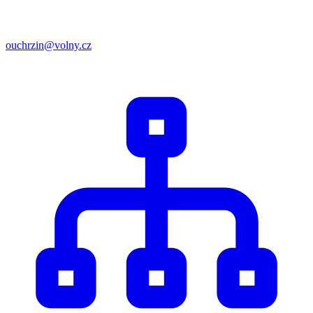
ouchrzin@volny.cz