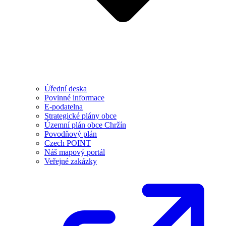
Úřední deska
Povinné informace
E-podatelna
Strategické plány obce
Územní plán obce Chržín
Povodňový plán
Czech POINT
Náš mapový portál
Veřejné zakázky