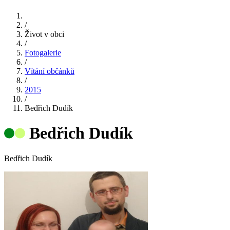
/
Život v obci
/
Fotogalerie
/
Vítání občánků
/
2015
/
Bedřich Dudík
Bedřich Dudík
Bedřich Dudík